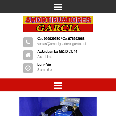
Inicio
Empresa
Cel. 999929580 / Cel.976592968
Productos
ventas@amortiguadoresgarcia.net
Contacto
Av.Urubamba MZ. D LT. 44
Ate – Lima
Lun - Vie
8 am - 6 pm
Amortiguadores
Resorte