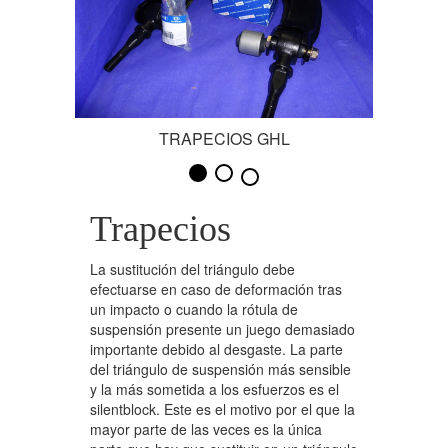
Rótulas
Bocina de Trapecios
Estabilizador
Rack
TRAPECIOS GHL
Soporte de Amortiguador
Terminales
Trapecios
Trapecios
La sustitución del triángulo debe
efectuarse en caso de deformación tras
Palieres
un impacto o cuando la rótula de
suspensión presente un juego demasiado
Cremalleras
importante debido al desgaste. La parte
del triángulo de suspensión más sensible
y la más sometida a los esfuerzos es el
silentblock. Este es el motivo por el que la
mayor parte de las veces es la única