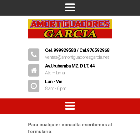
Inicio
Empresa
Productos
Cel. 999929580 / Cel.976592968
ventas@amortiguadoresgarcia.net
Contacto
Av.Urubamba MZ. D LT. 44
Ate – Lima
Lun - Vie
8 am - 6 pm
Amortiguadores
Para cualquier consulta escríbenos al
formulario:
Resorte