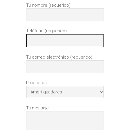
Tu nombre (requerido)
Rótulas
Bocina de Trapecios
Estabilizador
Teléfono (requerido)
Rack
Soporte de Amortiguador
Tu correo electrónico (requerido)
Terminales
Trapecios
Productos
Palieres
Cremalleras
Tu mensaje