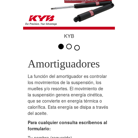
Rótulas
Bocina de Trapecios
Estabilizador
KYB
Rack
Soporte de Amortiguador
Amortiguadores
Terminales
La función del amortiguador es controlar
Trapecios
los movimientos de la suspensión, los
muelles y/o resortes. El movimiento de
Palieres
la suspensión genera energía cinética,
que se convierte en energía térmica o
Cremalleras
calorífica. Esta energía se disipa a través
del aceite.
Para cualquier consulta escríbenos al
formulario:
Tu nombre (requerido)