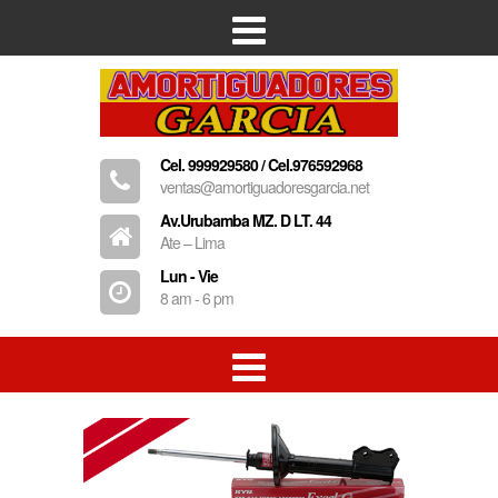
Inicio
Empresa
Cel. 999929580 / Cel.976592968
Productos
ventas@amortiguadoresgarcia.net
Contacto
Av.Urubamba MZ. D LT. 44
Ate – Lima
Lun - Vie
8 am - 6 pm
Amortiguadores
Resorte