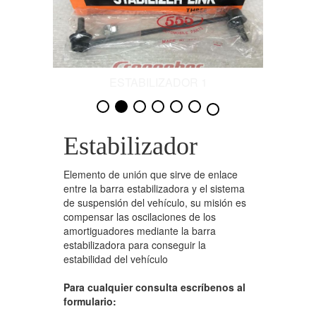
Rótulas
Bocina de Trapecios
Estabilizador
ESTABILIZADOR 1
Rack
Soporte de Amortiguador
Estabilizador
Terminales
Elemento de unión que sirve de enlace
Trapecios
entre la barra estabilizadora y el sistema
de suspensión del vehículo, su misión es
Palieres
compensar las oscilaciones de los
amortiguadores mediante la barra
Cremalleras
estabilizadora para conseguir la
estabilidad del vehículo
Para cualquier consulta escríbenos al
formulario: