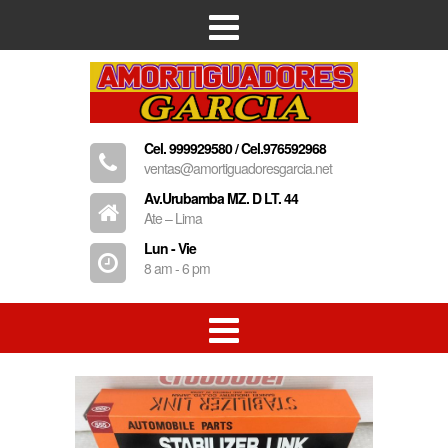
Inicio
Empresa
Cel. 999929580 / Cel.976592968
Productos
ventas@amortiguadoresgarcia.net
Contacto
Av.Urubamba MZ. D LT. 44
Ate – Lima
Lun - Vie
8 am - 6 pm
Amortiguadores
Resorte