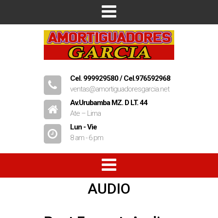
Inicio
Empresa
Productos
Cel. 999929580 / Cel.976592968
ventas@amortiguadoresgarcia.net
Contacto
Av.Urubamba MZ. D LT. 44
Ate – Lima
Lun - Vie
8 am - 6 pm
AUDIO
Amortiguadores
Resorte